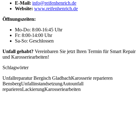
E-Mail:
info@reifenhenrich.de
Website:
www.reifenhenrich.de
Öffnungszeiten:
Mo-Do: 8:00-16:45 Uhr
Fr: 8:00-14:00 Uhr
Sa-So: Geschlossen
Unfall gehabt?
Vereinbaren Sie jetzt Ihren Termin für Smart Repair
und Karosseriearbeiten!
Schlagwörter
Unfallreparatur Bergisch Gladbach
Karosserie reparieren
Bensberg
Unfallinstandsetzung
Autounfall
reparieren
Lackierung
Karosseriearbeiten
KFZ Service