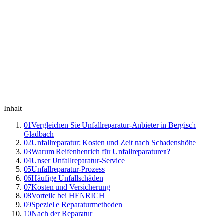
Inhalt
01
Vergleichen Sie Unfallreparatur-Anbieter in Bergisch
Gladbach
02
Unfallreparatur: Kosten und Zeit nach Schadenshöhe
03
Warum Reifenhenrich für Unfallreparaturen?
04
Unser Unfallreparatur-Service
05
Unfallreparatur-Prozess
06
Häufige Unfallschäden
07
Kosten und Versicherung
08
Vorteile bei HENRICH
09
Spezielle Reparaturmethoden
10
Nach der Reparatur