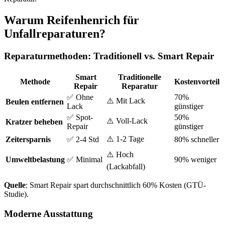
Warum Reifenhenrich für
Unfallreparaturen?
Reparaturmethoden: Traditionell vs. Smart Repair
Smart
Traditionelle
Methode
Kostenvorteil
Repair
Reparatur
✅ Ohne
70%
⚠️ Mit Lack
Beulen entfernen
Lack
günstiger
✅ Spot-
50%
⚠️ Voll-Lack
Kratzer beheben
Repair
günstiger
⚠️ 1-2 Tage
Zeitersparnis
✅ 2-4 Std
80% schneller
⚠️ Hoch
Umweltbelastung
✅ Minimal
90% weniger
(Lackabfall)
Quelle
: Smart Repair spart durchschnittlich 60% Kosten (GTÜ-
Studie).
Moderne Ausstattung