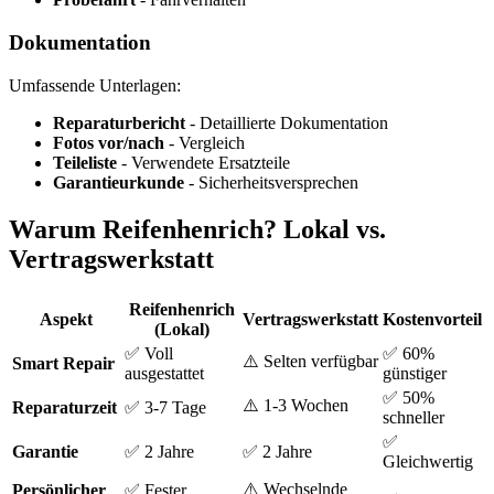
Dokumentation
Umfassende Unterlagen:
Reparaturbericht
- Detaillierte Dokumentation
Fotos vor/nach
- Vergleich
Teileliste
- Verwendete Ersatzteile
Garantieurkunde
- Sicherheitsversprechen
Warum Reifenhenrich? Lokal vs.
Vertragswerkstatt
Reifenhenrich
Aspekt
Vertragswerkstatt
Kostenvorteil
(Lokal)
✅ Voll
✅ 60%
⚠️ Selten verfügbar
Smart Repair
ausgestattet
günstiger
✅ 50%
⚠️ 1-3 Wochen
Reparaturzeit
✅ 3-7 Tage
schneller
✅
Garantie
✅ 2 Jahre
✅ 2 Jahre
Gleichwertig
⚠️ Wechselnde
Persönlicher
✅ Fester