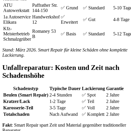
ATU
Paffrather Str.
✅ Grund
✅ Standard
5-10 Tag
Autowerkstatt
144-150
1a Autoservice
Handwerkshof
✅
✅ Gut
4-8 Tage
Elikara
12
Erweitert
Kfz-
Romaney 53
Meisterbetrieb
✅ Basis
✅ Standard
5-12 Tag
B
Schmalzgrüber
Stand: März 2026. Smart Repair für kleine Schäden ohne komplette
Lackierung.
Unfallreparatur: Kosten und Zeit nach
Schadenshöhe
Schadenstyp
Typische Dauer
Lackierung
Garantie
Beulen (Smart Repair)
2-4 Stunden
✅ Spot
2 Jahre
Kratzer/Lack
1-2 Tage
✅ Teil
2 Jahre
Karosserie-Teil
3-5 Tage
✅ Voll
2 Jahre
Totalschaden
Nach Aufwand
✅ Komplett
2 Jahre
Fakt
: Smart Repair spart Zeit und Material gegenüber traditioneller
Reparatur.