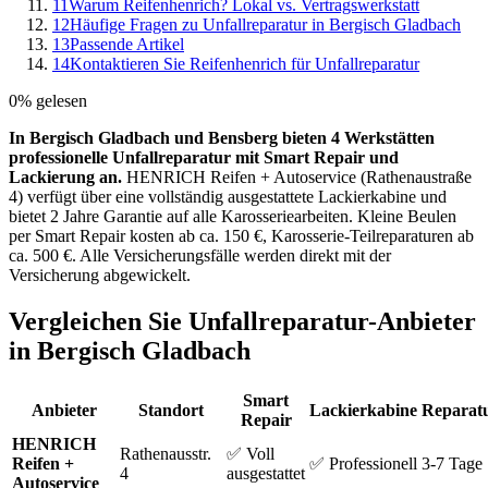
11
Warum Reifenhenrich? Lokal vs. Vertragswerkstatt
12
Häufige Fragen zu Unfallreparatur in Bergisch Gladbach
13
Passende Artikel
14
Kontaktieren Sie Reifenhenrich für Unfallreparatur
0
% gelesen
In Bergisch Gladbach und Bensberg bieten 4 Werkstätten
professionelle Unfallreparatur mit Smart Repair und
Lackierung an.
HENRICH Reifen + Autoservice (Rathenaustraße
4) verfügt über eine vollständig ausgestattete Lackierkabine und
bietet 2 Jahre Garantie auf alle Karosseriearbeiten. Kleine Beulen
per Smart Repair kosten ab ca. 150 €, Karosserie-Teilreparaturen ab
ca. 500 €. Alle Versicherungsfälle werden direkt mit der
Versicherung abgewickelt.
Vergleichen Sie Unfallreparatur-Anbieter
in Bergisch Gladbach
Smart
Anbieter
Standort
Lackierkabine
Reparatu
Repair
HENRICH
Rathenausstr.
✅ Voll
Reifen +
✅ Professionell
3-7 Tage
4
ausgestattet
Autoservice