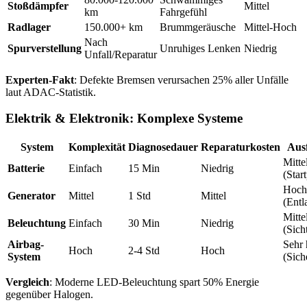
Stoßdämpfer
Mittel
km
Fahrgefühl
Radlager
150.000+ km
Brummgeräusche
Mittel-Hoch
Nach
Spurverstellung
Unruhiges Lenken
Niedrig
Unfall/Reparatur
Experten-Fakt
: Defekte Bremsen verursachen 25% aller Unfälle
laut ADAC-Statistik.
Elektrik & Elektronik: Komplexe Systeme
System
Komplexität
Diagnosedauer
Reparaturkosten
Ausf
Mitte
Batterie
Einfach
15 Min
Niedrig
(Star
Hoch
Generator
Mittel
1 Std
Mittel
(Entl
Mitte
Beleuchtung
Einfach
30 Min
Niedrig
(Sich
Airbag-
Sehr
Hoch
2-4 Std
Hoch
System
(Sich
Vergleich
: Moderne LED-Beleuchtung spart 50% Energie
gegenüber Halogen.