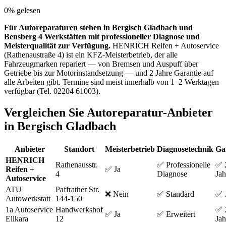
0
% gelesen
Für Autoreparaturen stehen in Bergisch Gladbach und
Bensberg 4 Werkstätten mit professioneller Diagnose und
Meisterqualität zur Verfügung.
HENRICH Reifen + Autoservice
(Rathenaustraße 4) ist ein KFZ-Meisterbetrieb, der alle
Fahrzeugmarken repariert — von Bremsen und Auspuff über
Getriebe bis zur Motorinstandsetzung — und 2 Jahre Garantie auf
alle Arbeiten gibt. Termine sind meist innerhalb von 1–2 Werktagen
verfügbar (Tel. 02204 61003).
Vergleichen Sie Autoreparatur-Anbieter
in Bergisch Gladbach
Anbieter
Standort
Meisterbetrieb
Diagnosetechnik
Ga
HENRICH
Rathenausstr.
✅ Professionelle
✅ 
Reifen +
✅ Ja
4
Diagnose
Jah
Autoservice
ATU
Paffrather Str.
❌ Nein
✅ Standard
✅ 1
Autowerkstatt
144-150
1a Autoservice
Handwerkshof
✅ 
✅ Ja
✅ Erweitert
Elikara
12
Jah