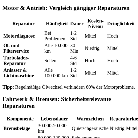
Motor & Antrieb: Vergleich gängiger Reparaturen
Kosten-
Reparatur
Häufigkeit
Dauer
Dringlichkeit
Niveau
Bei
1-2
Motordiagnose
Mittel
Hoch
Problemen
Std
Öl- und
Alle 10.000
30
Niedrig
Mittel
Filterservice
km
Min
Turbolader-
4-6
Selten
Hoch
Hoch
Reparatur
Std
Anlasser &
Alle
1-2
Mittel
Mittel
Lichtmaschine
100.000 km
Std
Tipp
: Regelmäßige Ölwechsel verhindern 60% der Motorprobleme.
Fahrwerk & Bremsen: Sicherheitsrelevante
Reparaturen
Komponente
Lebensdauer
Warnzeichen
Reparaturko
30.000-50.000
Bremsbeläge
Quietschgeräusche
Niedrig-Mittel
km
80.000-120.000
Schwammiges