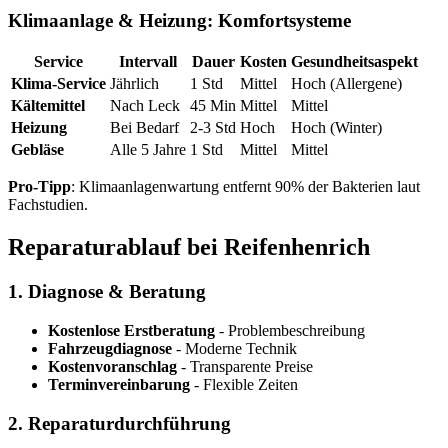
Klimaanlage & Heizung: Komfortsysteme
Service
Intervall
Dauer
Kosten
Gesundheitsaspekt
Klima-Service
Jährlich
1 Std
Mittel
Hoch (Allergene)
Kältemittel
Nach Leck
45 Min
Mittel
Mittel
Heizung
Bei Bedarf
2-3 Std
Hoch
Hoch (Winter)
Gebläse
Alle 5 Jahre
1 Std
Mittel
Mittel
Pro-Tipp
: Klimaanlagenwartung entfernt 90% der Bakterien laut
Fachstudien.
Reparaturablauf bei Reifenhenrich
1. Diagnose & Beratung
Kostenlose Erstberatung
- Problembeschreibung
Fahrzeugdiagnose
- Moderne Technik
Kostenvoranschlag
- Transparente Preise
Terminvereinbarung
- Flexible Zeiten
2. Reparaturdurchführung