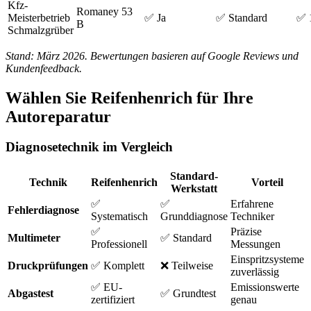
Kfz-
Romaney 53
Meisterbetrieb
✅ Ja
✅ Standard
✅ 1
B
Schmalzgrüber
Stand: März 2026. Bewertungen basieren auf Google Reviews und
Kundenfeedback.
Wählen Sie Reifenhenrich für Ihre
Autoreparatur
Diagnosetechnik im Vergleich
Standard-
Technik
Reifenhenrich
Vorteil
Werkstatt
✅
✅
Erfahrene
Fehlerdiagnose
Systematisch
Grunddiagnose
Techniker
✅
Präzise
Multimeter
✅ Standard
Professionell
Messungen
Einspritzsysteme
Druckprüfungen
✅ Komplett
❌ Teilweise
zuverlässig
✅ EU-
Emissionswerte
Abgastest
✅ Grundtest
zertifiziert
genau