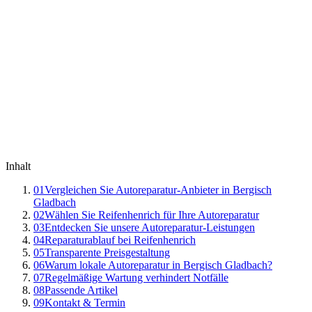
Inhalt
01
Vergleichen Sie Autoreparatur-Anbieter in Bergisch
Gladbach
02
Wählen Sie Reifenhenrich für Ihre Autoreparatur
03
Entdecken Sie unsere Autoreparatur-Leistungen
04
Reparaturablauf bei Reifenhenrich
05
Transparente Preisgestaltung
06
Warum lokale Autoreparatur in Bergisch Gladbach?
07
Regelmäßige Wartung verhindert Notfälle
08
Passende Artikel
09
Kontakt & Termin