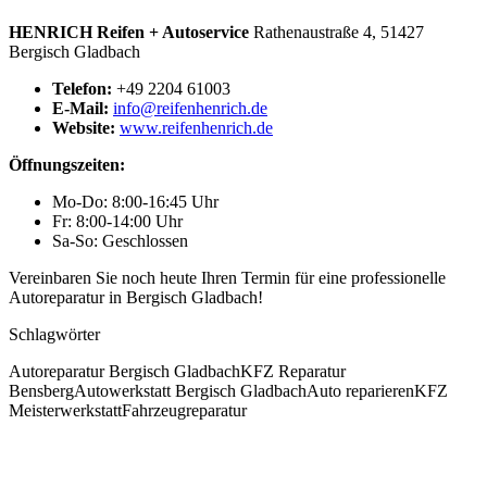
HENRICH Reifen + Autoservice
Rathenaustraße 4, 51427
Bergisch Gladbach
Telefon:
+49 2204 61003
E-Mail:
info@reifenhenrich.de
Website:
www.reifenhenrich.de
Öffnungszeiten:
Mo-Do: 8:00-16:45 Uhr
Fr: 8:00-14:00 Uhr
Sa-So: Geschlossen
Vereinbaren Sie noch heute Ihren Termin für eine professionelle
Autoreparatur in Bergisch Gladbach!
Schlagwörter
Autoreparatur Bergisch Gladbach
KFZ Reparatur
Bensberg
Autowerkstatt Bergisch Gladbach
Auto reparieren
KFZ
Meisterwerkstatt
Fahrzeugreparatur